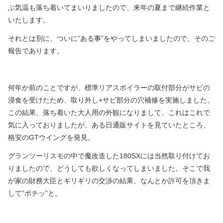
ぶ気温も落ち着いてまいりましたので、来年の夏まで継続作業と
いたします。
それとは別に、ついに”ある事”をやってしまいましたので、そのご
報告であります。
何年か前のことですが、標準リアスポイラーの取付部分がサビの
浸食を受けたため、取り外し
+
サビ部分の穴補修を実施しました。
この結果、落ち着いた大人用の外観になりまして、これはこれで
気に入っておりましたが、ある日通販サイトを見ていたところ、
格安の
GT
ウイングを発見。
グランツーリスモの中で魔改造した
180SX
には当然取り付けてお
りましたので、どうしても欲しくなってしまいました。そこで我
が家の財務大臣とギリギリの交渉の結果、なんとか許可を頂きま
して“ポチッ”と。