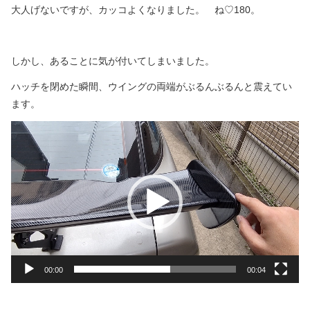
大人げないですが、カッコよくなりました。 ね♡
180
。
しかし、あることに気が付いてしまいました。
ハッチを閉めた瞬間、ウイングの両端がぶるんぶるんと震えてい
ます。
動
画
プ
レ
ー
ヤ
ー
00:00
00:04