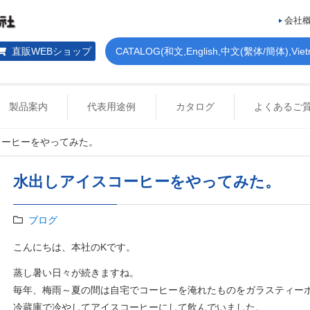
会社
直販WEBショップ
CATALOG(和文,English,中文(繫体/簡体),Vietna
製品案内
代表用途例
カタログ
よくあるご
コーヒーをやってみた。
水出しアイスコーヒーをやってみた。
ブログ
こんにちは、本社のKです。
蒸し暑い日々が続きますね。
毎年、梅雨～夏の間は自宅でコーヒーを淹れたものをガラスティー
冷蔵庫で冷やしてアイスコーヒーにして飲んでいました。