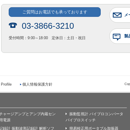
ご質問はお電話でも承っております
メ
03-3866-3210
製
受付時間：9:00～18:00 定休日：土日・祝日
Profile
個人情報保護方針
Cop
チャージアンプとアンプ内蔵セン
振動監視計 バイブロコンバータ
用電源
バイブロスイッチ
記録計 振動波形記録計 解析ソフ
簡易校正用ポータブル加振器