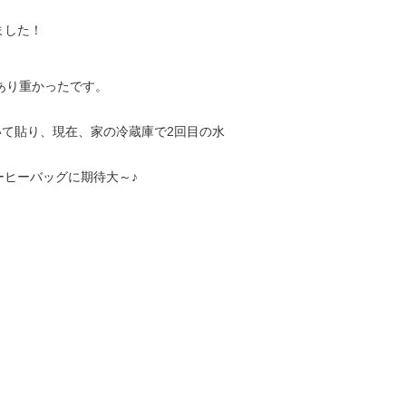
ました！
。
あり重かったです。
)
書いて貼り、現在、家の冷蔵庫で2回目の水
ヒーバッグに期待大～♪