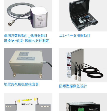
低周波数振動計_低域振動計
エレベータ用振動計
建造物･橋梁･床面の振動測定
地震監視用振動検出器
防爆型振動監視計