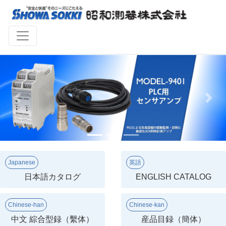
Previous
Next
Japanese
英語
日本語カタログ
ENGLISH CATALOG
Chinese-han
Chinese-kan
中文 綜合型録（繫体）
産品目録（簡体）